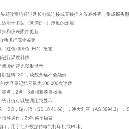
0探头驾驶室均通过延长电缆连接或直接插入仪表外壳（集成探头
头适用于多达（600密耳）厚度的涂层
探头和仪表固件更新
针自动进行底物鉴定
觉（红色和绿色LED）报警
都进行温度补偿
于阅读的背光图形显示
以旋转180°，读数永远不会颠倒
量的大容量记忆容量为100,000次读数
，零点，2点，3点和粗糙度校准
和统计值可以被调用到显示
A2，ISO，瑞典语（SS 18 41 60），澳大利亚（AS 3894.3），IS
单指导操作，25种菜单语言
A端口，用于红外数据传输到打印机或PC机