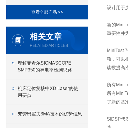
设计用于
查看全部产品 >>
新的Min
重要性并
相关文章
RELATED ARTICLES
MiniT
项，可以
理解菲希尔SIGMASCOPE
读数提高
SMP350的导电率检测思路
所有Min
机床定位复核中XD Laser的使
所有Min
用要点
了新的基
弗劳恩霍夫3MA技术的优势信息
SIDS
造。