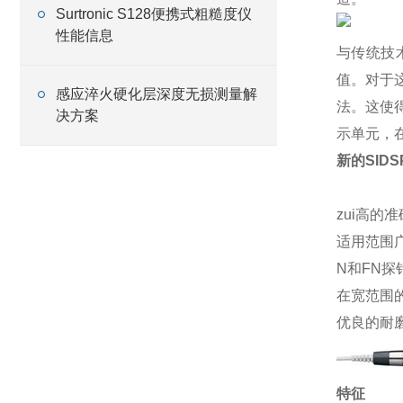
Surtronic S128便携式粗糙度仪
性能信息
与传统技
值。对于
感应淬火硬化层深度无损测量解
法。这使
决方案
示单元，
新的SID
zui高的
适用范围
N和FN
在宽范围
优良的耐
特征