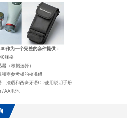
st 740作为一个完整的套件提供：
 740规格
传感器（根据选择）
准和零参考板的校准组
语，法语和西班牙语CD使用说明手册
n / AA电池
询