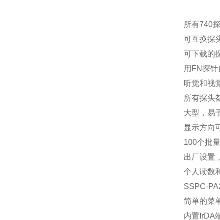
所有74
可互换探
可下载的
用FN探
听觉和视
所有探头
大型，易
显示方向可
100个批
出厂设置
个人读数
SSPC-P
简单的菜
内置IrD