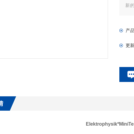
新的
供
挥
产
电
更
情
Elektrophysik*MiniTe