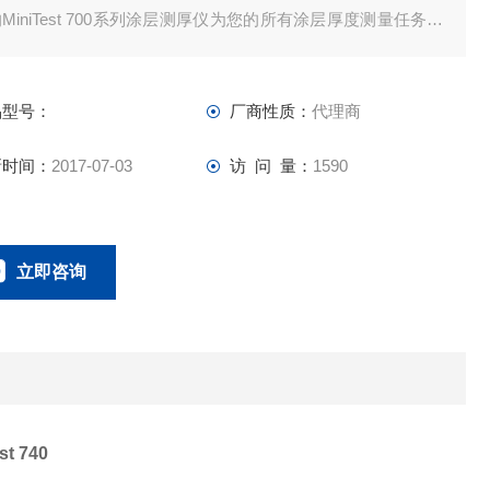
MiniTest 700系列涂层测厚仪为您的所有涂层厚度测量任务提
可靠和准确的解决方案，特别是当可靠的表面和*的产品外观发
重要性并为您的产品增值，如汽车和造船行业钢结构桥梁，家
品型号：
厂商性质：
代理商
制造等。
新时间：
2017-07-03
访 问 量：
1590
立即咨询
021-58951071
联系电话：
st 740