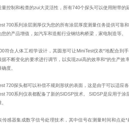
质量控制和检查的zui大灵活性，所有740个探头可以使用附带
iTest 700系列涂层测厚仪为您的所有涂层厚度测量任务提供
为您的产品增值，如汽车和造船行业钢结构桥梁，家电制造等。
est 700符合人体工程学设计，其圆形可让MiniTest仪表*地配合
根据不断变化的要求进行调节，以实现zui高的效率和*的生产
准确度。
iTest 720探头都可以补偿不规则形状的表面，这是由于可以
iTest 700系列仪表都配备了新的SIDSP技术。 SIDSP
准。
P代表传感器集成数字信号处理技术，其中信号在测量时间和点处