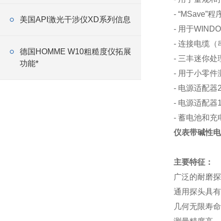
- “MSav
美国API激光干涉仪XD系列信息
- 用于WIND
- 连接电缆（
德国​HOMME W10粗糙度仪拓展
- 三丰迷你
功能*
- 用于小零
- 电源适配器23
- 电源适配器11
- 蓄电池和充电
仪表带碱性电
主要特征：
广泛的耐磨探
通用探头具有
几何无限寿命