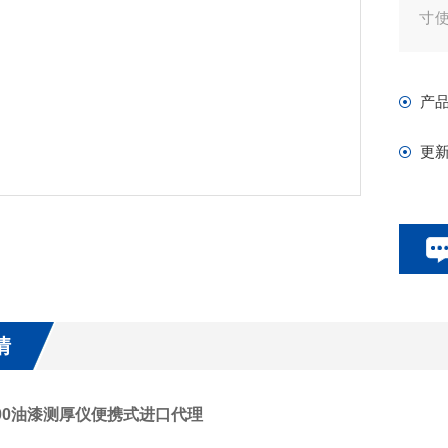
寸
是
头
产
测
更
情
8500油漆测厚仪便携式进口代理