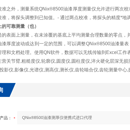
准之外，测量系统QNix®8500油漆厚度测量仪允许进行两次
校准，将探头调整到已知值。- 通过两点校准，将探头的精度*
上的可靠测量（也）
糙的表面上测量，在未涂覆的基底上平均测量合理数量的零点，
漆厚度波动或达到一定的范围，可以调整QNix®8500油漆量表
管理和文档处理。使用QN软件，数据可以无线传输到Excel工
主营关节臂,粗糙度仪,轮廓仪,圆度仪,圆柱度仪,淬火硬化层深无
,投影仪,影像仪,光谱仪,测高仪,测长仪,齿轮啮合仪,齿轮测量中心
询
产品：