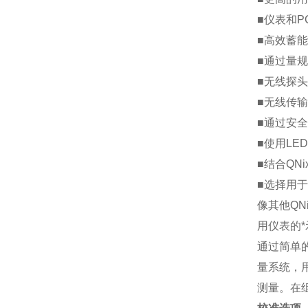
■仪表和
■高效蓄能
■通过量
■无线探头
■无线传输
■通过安
■使用LE
■结合QN
■选择用于
像其他QN
用仪表的
通过简单
量系统，
测量。在组