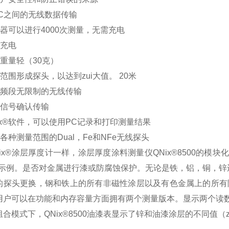
PC之间的无线数据传输
器可以进行4000次测量，无需充电
规充电
重量轻（30克）
范围形成探头，以达到zui大值。 20米
全频段无限制的无线传输
D信号确认传输
ix®软件，可以使用PC记录和打印测量结果
各种测量范围的Dual，Fe和NFe无线探头
ix®涂层厚度计一样，涂层厚度涂料测量仪QNix®8500的
*示例。是否对金属进行漆或防腐蚀保护。无论是铁，铝，铜，锌
的探头更换，钢和铁上的所有非磁性涂层以及有色金属上的所有隔离
用户可以在功能和内存容量方面拥有两个测量版本。显示两个读
合模式下，QNix®8500油漆表显示了锌和油漆涂层的不同值（zu