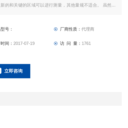
使新的和关键的区域可以进行测量，其他量规不适合。 虽然这
涂层的关键点，通常被隐藏在难以进入的地方。此外，无线探
便于进行测量，例如当测量宽扩展面并在各种测量点进行大量
品型号：
厂商性质：
代理商
量时。
新时间：
2017-07-19
访 问 量：
1761
立即咨询
021-58951071
联系电话：