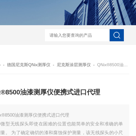
菲希尔新款涂层测厚仪
心
-
德国尼克斯QNix测厚仪
-
尼克斯涂层测厚仪
-
QNix®8500油漆测厚仪便携式进口代理
ix®8500油漆测厚仪便携式进口代理
ix®8500油漆测厚仪便携式进口代理
种微型无线探头即使在困难的位置也能简单的安全和准确的单
测量。 为了确定确切的漆和腐蚀保护测量，该无线探头的小尺