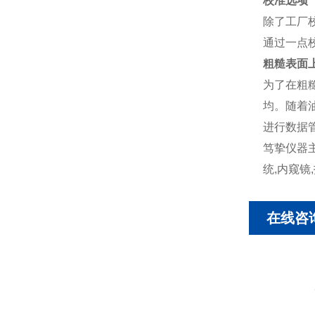
校准选项
除了工厂校
通过一点
粗糙表面
为了在粗
均。随着油
进行数据
笃挚仪器
统,内窥镜
在线咨