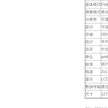
基体模式
Fe
测量模式
单
分辨率
可通
提示
可设
存储
20
统计
平均
语言
中文
单位
μm/
校准
用
电源
2x
显示
L
数据传输
通
尺寸
127