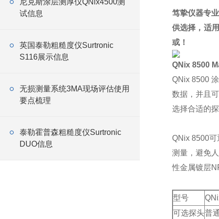
尼克斯涂层测厚仪QNix4500测
笃挚仪器专业
试信息
供选择，
适
或
！
英国泰勒粗糙度仪Surtronic
S116展示信息
QNix 8500 
QNix 8
无损测量系统3MA现场评估使用
数据，并且可
要点梳理
选择合适的探
泰勒霍普森粗糙度仪Surtronic
QNix 8
DUO信息
测量，避免人
性金属镀层N
型号
QNi
可选探头
普