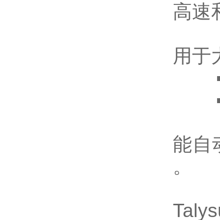
高速和
▪ 
用于
▪ 
▪ 
▪ 
能自
。
Taly