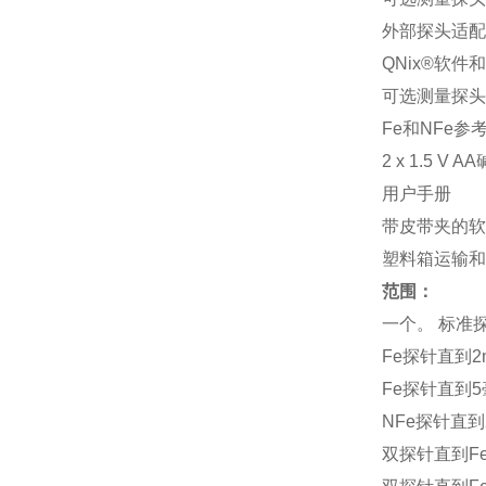
外部探头适配
QNix®软件
可选测量探头
Fe和NFe参
2 x 1.5 V 
用户手册
带皮带夹的软
塑料箱运输和
范围：
一个。 标准
Fe探针直到2
Fe探针直到5
NFe探针直到
双探针直到Fe 2