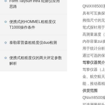
Form Talysurf Intra 轮廓仪应用
QNIX®85
思路
具有可互换探
拇指尺寸的无
便携式的HOMMEL粗糙度仪
T1000操作条件
笔式探针用于
高测量速度（
内存容量zui多
泰勒霍普森粗糙度仪duo检测
用于统计分析
通过可选的保
便携式粗糙度仪的两大评定参数
笃挚仪器简介
解析
笃挚仪器（
金、航空航天
能，推动着精
供货范围
QNix®85
可选测量探头