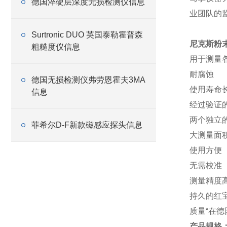
德国淬硬层深度无损检测仪信息
业团队的
Surtronic DUO 英国泰勒霍普森
尼克斯粉末
粗糙度仪信息
用于测量
耐腐蚀
德国无损检测仪弗劳恩霍夫3MA
使用寿命
信息
经过验证
两个独立
菲希尔D-F新款磁感应探头信息
大测量面积
使用方便
无需校准
测量精度
持久的红
质量“在
产品规格