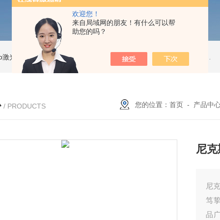
欢迎您！
来自局域网的朋友！有什么可以帮
助您的吗？
Pro激光跟踪仪
OT2 Core激光跟踪仪
美国API OT2 Core激光跟踪仪
Feritscope DMP30德国菲希尔铁素体测量仪DMP30新款
心
您的位置：
首页
-
产品中
/ PRODUCTS
尼克
尼克
笃挚
品