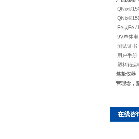
QNix®1
QNix®1
Fe或Fe /
9V单体
测试证书
用户手册
塑料箱运
笃挚仪器
营理念，
在线咨