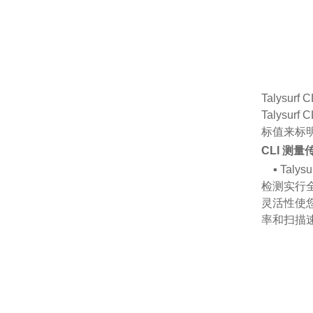
Talys
Talys
标值来标明
CLI 测量
▪ Tal
检测实行全
灵活性使
率和扫描