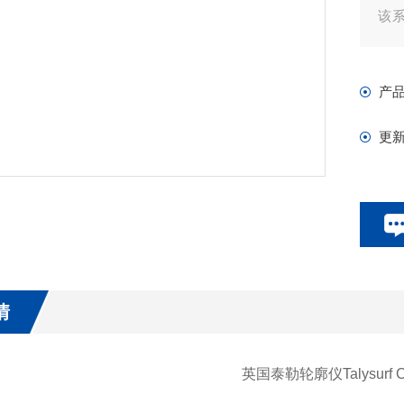
该系
Ta
产
更
情
英国泰勒轮廓仪Talysurf 