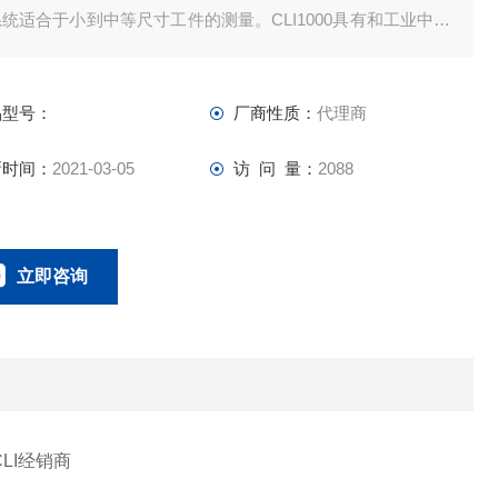
统适合于小到中等尺寸工件的测量。CLI1000具有和工业中的
lysurf CLI 2000 相同的扫描速度、精度、软件和可编程性。
品型号：
厂商性质：
代理商
新时间：
2021-03-05
访 问 量：
2088
立即咨询
021-58951071
联系电话：
CLI经销商​