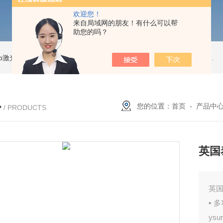
欢迎您！
来自局域网的朋友！有什么可以帮
助您的吗？
Pro激光跟踪仪
OT2 Core激光跟踪仪
美国API OT2 Core激光跟踪仪
Feritscope DMP30德国菲希尔铁素体测量仪DMP30新款
心
您的位置：
首页
-
产品中
/ PRODUCTS
英国泰
英国
▪ 
ys