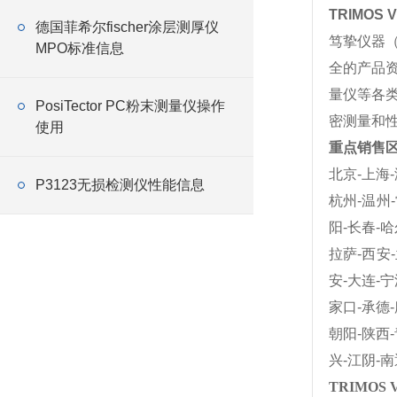
TRIMOS
德国菲希尔fischer涂层测厚仪
笃挚仪器
MPO标准信息
全的产品
量仪等各
PosiTector PC粉末测量仪操作
密测量和
使用
重点销售
北京-上海-
P3123无损检测仪性能信息
杭州-温州-
阳-长春-哈
拉萨-西安-
安-大连-宁
家口-承德-
朝阳-陕西-
兴-江阴-南
TRIMOS