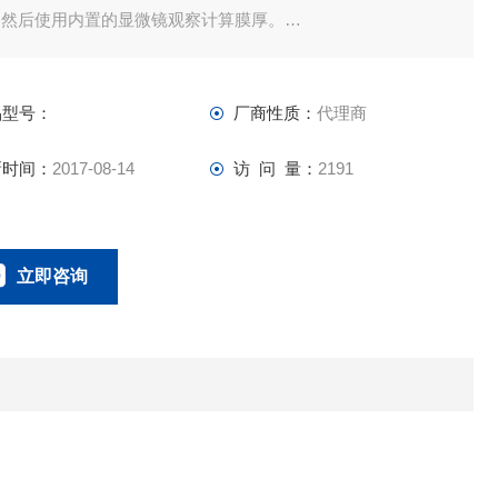
，然后使用内置的显微镜观察计算膜厚。
测量金属、木头、塑料和其他硬质底材上的涂层厚度
可测量多涂层厚度
品型号：
厂商性质：
代理商
置的显微镜也可用于评估涂料缺陷
新时间：
2017-08-14
访 问 量：
2191
立即咨询
021-58951071
联系电话：