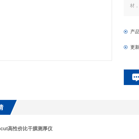
材
可
也
产
内
更
情
o-cut高性价比干膜测厚仪