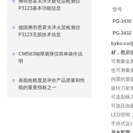
弗劳恩霍夫淬火硬化层检测仪
P3123基本功能信息
型号
PG-3430
德国弗劳恩霍夫淬火层检测仪
PG-3432
P3123无损技术信息
byko
材，然后
CMI563铜厚测厚仪简单操作说
明
可测量金
也可测量
内置的显
表面粗糙度是评价产品质量和性
能的重要指标之一
旋转刀架
可选划格
可选压痕硬
LED照明
手持式设
基本配置: