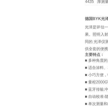
4435
厚测
德国BYK光
光泽是评估
果。照明入射
同的 光泽仪
供全套的便携
主要特点：
■ 多种角度的光
■ 适合涂料
■ 小巧方便
■ 量程2000
■ 蓝牙传输
■ 自动校准
■ 单次测量