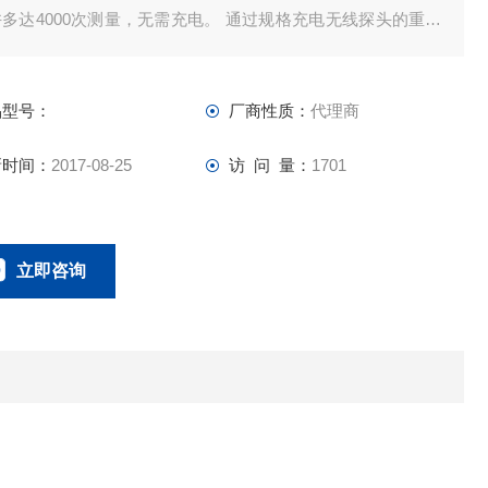
多达4000次测量，无需充电。 通过规格充电无线探头的重量
30克）。 无线传输范围从探头到量规到Z大。 20米。 通过安
频段无限制的无线传输。
品型号：
厂商性质：
代理商
新时间：
2017-08-25
访 问 量：
1701
立即咨询
021-58951071
联系电话：