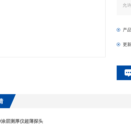
允许
轻（
全
产
更
情
500涂层测厚仪超薄探头