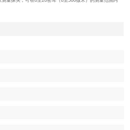
量探头，可在0至20密耳（0至500微米）的测量范围内