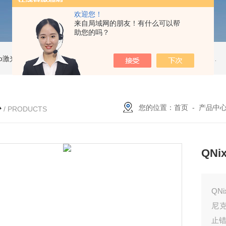
欢迎您！
来自局域网的朋友！有什么可以帮
助您的吗？
Pro激光跟踪仪
OT2 Core激光跟踪仪
美国API OT2 Core激光跟踪仪
Feritscope DMP30德国菲希尔铁素体测量仪DMP30新款
心
您的位置：
首页
-
产品中
/ PRODUCTS
QN
QN
尼克
止错