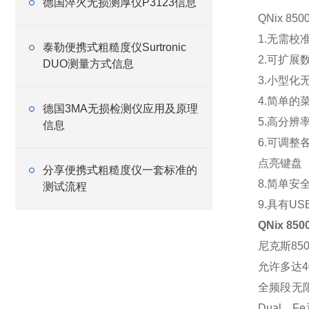
德国淬火无损测厚仪P3123信息
QNix 
1.无需校
泰勒便携式粗糙度仪Surtronic
2.可扩展
DUO测量方式信息
3.小型
4.简单的
德国3MA无损检测仪应用及原理
5.高分辨
信息
6.可调整
点亮键盘
分享便携式粗糙度仪一套标准的
8.简单安
测试流程
9.具有U
QNix 
尼克斯85
允许多达4
全频段无
Dual，