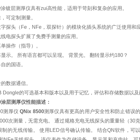
8500涂镀层测厚仪具有zui高性能，适用于苛刻和复杂的应用。
准，可定制测量。
数字探头（Fe，NFe，双探针）的模块化插头系统的广泛使用和应用
化无线电探头扩展了免费手测量的应用。
菜单操作（指导）。
率显示。 所有语言都可以呈现。 背景光。 翻转显示约180？
各自的国语。
全的数据通信。
SB Dongle的可选基本和版本以及用于记忆，评估和存储数据以
8500涂层测厚仪性能描述：
00测厚仪
QNix 8500
测厚仪具有更高的用户安全性和防止错误的
000次测量，无需充电。 通过规格充电无线探头的重量轻（30克）
限制的无线传输。 使用LED信号确认传输。 结合QN软件，可
Fe和NFe无线探头。 该仪表作为存储设备，显示器和充电站，