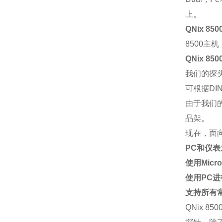
上。
QNix 8
8500主
QNix 
我们的探
可根据DIN 
由于我们
品架。
现在，面向
PC和仪
使用Micr
使用PC
支持所有
QNix 