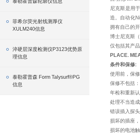
泰勒霍普森轮廓仪信息
尼克斯是用于
造。自动化N
菲希尔荧光射线测厚仪
拥有自己的开
XULM240信息
博士尼克斯（
仅包括其产品
淬硬层深度检测仪P3123优势原
PLACE. MEA
理信息
条件和保修:
使用前，保修
泰勒霍普森 Form Talysurf®PG
保修不包括：
信息
年检和重新认
处理不当造成
错误插入探头
损坏的插座，
损坏的电池触