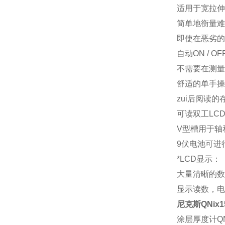
适用于宽拉伸
简单地衡量难
即使在恶劣的
自动ON / O
不需要在测量
舒适的单手操
zui后阅读的
可读双工LC
V型槽用于轴
9伏电池可进
*LCD显示：
大量清晰的数
显示读数，电
尼克斯QNix15
涂层厚度计QNi