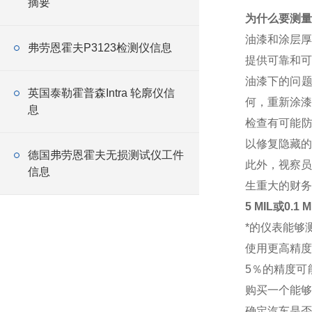
摘要
为什么要测量
油漆和涂层厚
弗劳恩霍夫P3123检测仪信息
提供可靠和可
油漆下的问题
英国泰勒霍普森Intra 轮廓仪信
何，重新涂漆
息
检查有可能防
以修复隐藏的
德国弗劳恩霍夫无损测试仪工件
此外，视察员
信息
生重大的财务
5 MIL或0.
*的仪表能够测
使用更高精度的测量
5％的精度可
购买一个能够
确定汽车是否