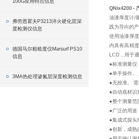
100G应用特点信息
QNix4200 
油漆厚度计/
弗劳恩霍夫P3213淬火硬化层深
践为导向的产
度检测仪信息
使用油漆厚度计
内具有高精度
德国马尔粗糙度仪Marsurf PS10
LCD，用于
信息
●标准测量仪 
●单手操作。
3MA热处理渗氮层深度检测信息
●无校准。 
●自动底材识
●整个测量范
●广泛的用途
●集成式探头
●创新，成熟
●用于确认测