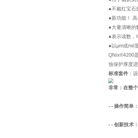
●不戴红宝石
●新功能！ 
●大量清晰的
●表示读数，
●以μm或mi
QNix®4
蚀保护厚度进
标准套件
：设
非常：在整个
- - 操作简
- - 创新