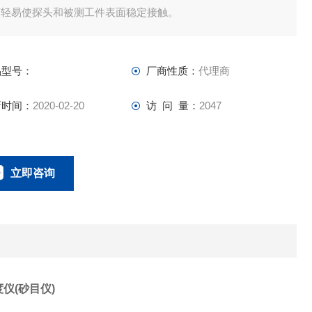
可轻易使探头和被测工件表面稳定接触。
品型号：
厂商性质：
代理商
新时间：
2020-02-20
访 问 量：
2047
立即咨询
021-58951071
联系电话：
度仪(
砂目仪
)