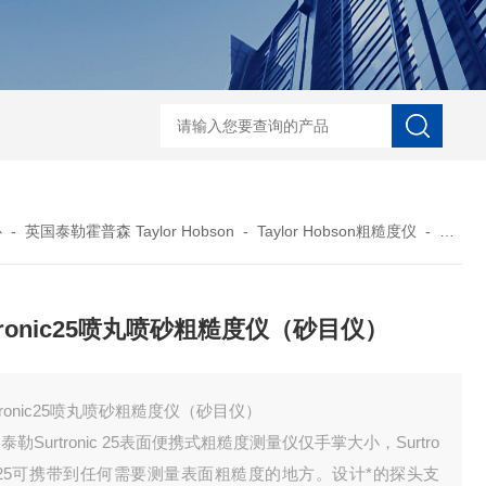
菲希尔新款涂层测厚仪
心
-
英国泰勒霍普森 Taylor Hobson
-
Taylor Hobson粗糙度仪
-
Surt
rtronic25喷丸喷砂粗糙度仪（砂目仪）
rtronic25喷丸喷砂粗糙度仪（砂目仪）
泰勒Surtronic 25表面便携式粗糙度测量仪仅手掌大小，Surtro
c 25可携带到任何需要测量表面粗糙度的地方。设计*的探头支