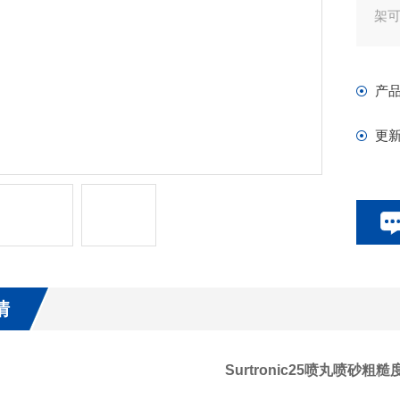
架
产
更
情
Surtronic25喷丸喷砂粗糙