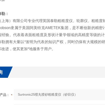
泰勒：
（上海）有限公司专业代理英国泰勒
粗糙度仪
、
轮廓仪
、粗糙度
or Hobson隶属于美国阿美特克AMETEK集团，是不断创新的精
程经验。代表着表面粗糙度及形状计量学领域的高精度等级的计
泰勒拥有大量以*发明为代表的知识产权，同时仍保有大规模的
和改进，使其更加*地服务于用户。
询
产品：