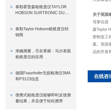
泰勒霍普森粗糙度仪TAYLOR
HOBSON SURTRONIC DUO
关于英国
信息
笃挚仪器
泰勒Taylor Hobson粗糙度仪经
森Tayl
销商
密制造工
案。英国
准确测量，尽在掌握：马尔表面
品的开发
粗糙度仪的应用
德国Fraunhofer无损检测仪3MA
在线咨
和P3123信息
便携式粗糙度仪能够即时反馈测
量结果，并且便于轻松携带