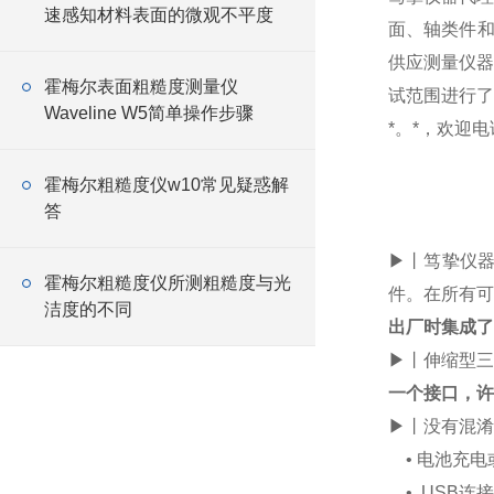
速感知材料表面的微观不平度
面、轴类件和
供应测量仪器
霍梅尔表面粗糙度测量仪
试范围进行了
Waveline W5简单操作步骤
*。*，欢迎电
霍梅尔粗糙度仪w10常见疑惑解
答
▶丨
笃挚仪
霍梅尔粗糙度仪所测粗糙度与光
件。在所有可
洁度的不同
出厂时集成了
▶丨伸缩型三
一个接口，许
▶丨没有混淆
• 电池充电
• USB连