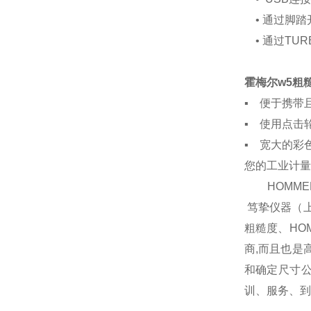
• 通过脚踏
• 通过TUR
霍梅尔w5粗
▪ 便于携带
▪ 使用点击
▪ 宽大的彩
您的工业计量
HOMMEL
笃挚仪器（上
粗糙度、HO
商,而且也是
和确定尺寸公
训、服务、到