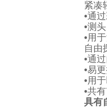
紧凑
•通
•测
•用
自由
•通
•易
•用
•共
具有