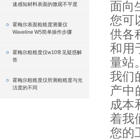
面向
速感知材料表面的微观不平度
您可
霍梅尔表面粗糙度测量仪
供各
Waveline W5简单操作步骤
和用
霍梅尔粗糙度仪w10常见疑惑解
量站
答
我们
霍梅尔粗糙度仪所测粗糙度与光
产中
洁度的不同
成本
着我
您的