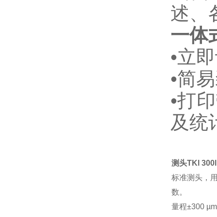
述、
一体
•立
•简
•打
及统
测头TKl 300l
标准测头，用
数。
量程±300 µm