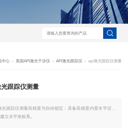
菲希尔新款涂层测厚仪
品中心
-
美国API激光干涉仪
-
API激光跟踪仪
-
api激光跟踪仪测量
i激光跟踪仪测量
pi激光跟踪仪测量高精度与自动锁定：具备高精度内置水平仪，
键建立水平坐标系。