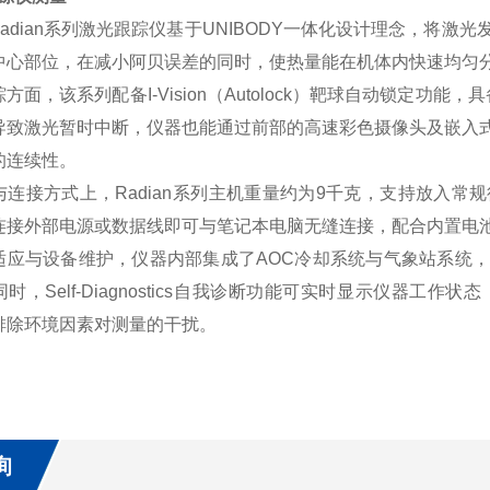
 Radian系列激光跟踪仪基于UNIBODY一体化设计理念，
中心部位，在减小阿贝误差的同时，使热量能在机体内快速均匀
方面，该系列配备I-Vision（Autolock）靶球自动锁定功
导致激光暂时中断，仪器也能通过前部的高速彩色摄像头及嵌入
的连续性。
与连接方式上，Radian系列主机重量约为9千克，支持放入
连接外部电源或数据线即可与笔记本电脑无缝连接，配合内置电
适应与设备维护，仪器内部集成了AOC冷却系统与气象站系统
时，Self-Diagnostics自我诊断功能可实时显示仪器
排除环境因素对测量的干扰。
询