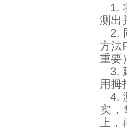
1.
测出
2.
方法F
重要
3.
用拇
4.
实，
上，