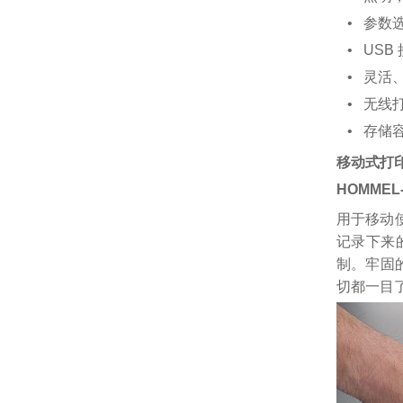
• 参数
• USB
• 灵活
• 无线
• 存储容
移动式打
HOMMEL-
用于移动
记录下来
制。牢固
切都一目