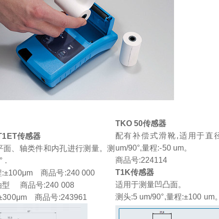
TKO 50传感器
配有补偿式滑靴,适用于直径
/T1ET传感器
um/90°,量程:-50 um。
平面、轴类件和内孔进行测量。测
商品号:224114
 .
T1K传感器
:±100μm 商品号:240 000
适用于测量凹凸面。
型 商品号:240 008
测头:5 um/90°,量程:±100 u
±300μm 商品号:243961