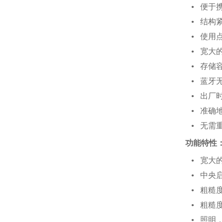
• 便于
• 结构紧
• 使用
• 宽大
• 存储容
• 蓝牙无
• 出厂
• 准确
• 无需
功能特性
• 宽大
• 中央
• 粗糙
• 粗糙
• 照明