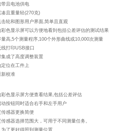
携带且电池供电
凑且重量轻(270克)
点击轮和图形用户界面,简单且直观
的彩色显示屏可以方便地看到包括公差评估的测试结果
量高,5个测量程序,100个外形曲线或10,000次测量
线打印USB接口
时集成了高度调整装置
地定位在工件上
重新校准
：
的彩色显示屏方便查看结果,包括公差评估
启动按钮同时适合右手和左手用户
度传感器更换简便
度传感器选择范围大，可用于不同测量任务。
，为了更好得照到测量位置