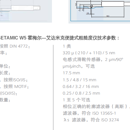
L-ETAMIC W5 霍梅尔—艾达米克便捷式粗糙度仪技术参数：