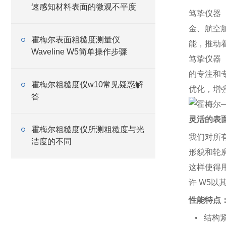
速感知材料表面的微观不平度
笃挚仪器
金、航空
霍梅尔表面粗糙度测量仪
能，推动
Waveline W5简单操作步骤
笃挚仪器
的专注和
霍梅尔粗糙度仪w10常见疑惑解
优化，增
答
灵活的表
霍梅尔粗糙度仪所测粗糙度与光
我们对所
洁度的不同
形貌和轮
这样使得
许 W5
性能特点
• 结构紧