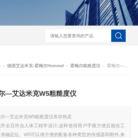
菲希尔新款涂层测厚仪
心
-
德国艾达米克-霍梅尔Hommel
-
霍梅尔粗糙度仪
-
霍梅尔—艾达米克W5粗糙度仪
尔—艾达米克W5粗糙度仪
梅尔—艾达米克W5粗糙度仪库存热卖
能齐全且符合人体工程学设计,这样使得用户手握方便且能在工
上准确定位。W5可以很方便的配备各种类型的传感器和附件,来