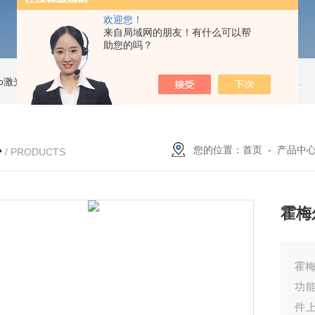
欢迎您！
来自局域网的朋友！有什么可以帮
助您的吗？
Pro激光跟踪仪
OT2 Core激光跟踪仪
美国API OT2 Core激光跟踪仪
Feritscope DMP30德国菲希尔铁素体测量仪DMP30新款
心
您的位置：
首页
-
产品中
/ PRODUCTS
霍梅
霍
功
件