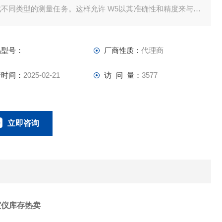
成不同类型的测量任务。这样允许 W5以其准确性和精度来与更
贵的固定式仪器来一争高下。
品型号：
厂商性质：
代理商
新时间：
2025-02-21
访 问 量：
3577
立即咨询
021-58951071
联系电话：
度仪
库存热卖