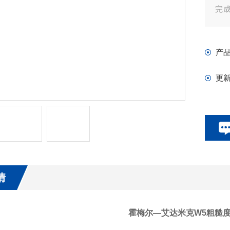
完
昂
产
更
情
霍梅尔—艾达米克W5粗糙