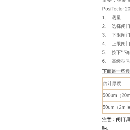
重要：在测
PosiTec
1、 测量
2、 选择闸
3、 下限闸
4、 上限闸
5、 按下“
6、 高级型
下面是一些典
估计厚度
500um（20
50um（2mi
注意：闸门调
响。