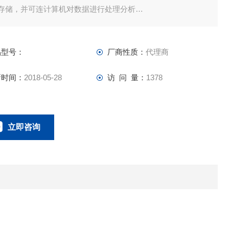
带存储，并可连计算机对数据进行处理分析
可连接薄镀层探头，对极薄的镀层厚度测量，误差小于±3um
品型号：
厂商性质：
代理商
新时间：
2018-05-28
访 问 量：
1378
立即咨询
021-58951071
联系电话：