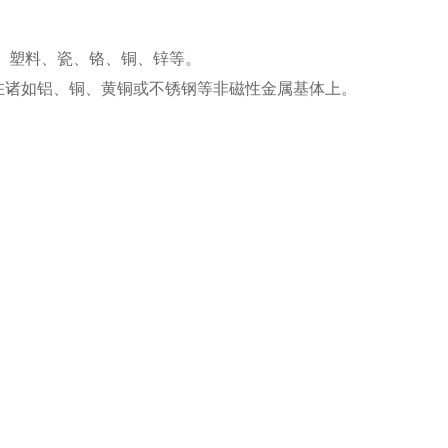
、塑料、瓷、铬、铜、锌等。
在诸如铝、铜、黄铜或不锈钢等非磁性金属基体上。