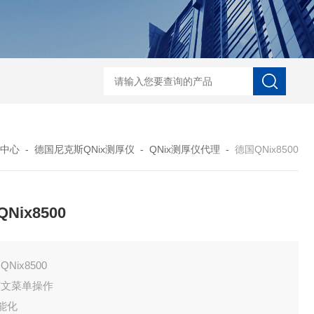
菲希尔新款涂层测厚仪
中心
-
德国尼克斯QNix测厚仪
-
QNix测厚仪代理
-
德国QNix8500
Nix8500
QNix8500
英文菜单操作
智能化