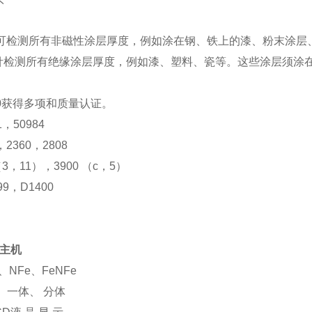
针可检测所有非磁性涂层厚度，例如涂在钢、铁上的漆、粉末涂层
探针检测所有绝缘涂层厚度，例如漆、塑料、瓷等。这些涂层须涂
8500获得多项和质量认证。
1，50984
8，2360，2808
1（3，11），3900 （c，5）
99，D1400
00主机
、NFe、FeNFe
 一体、 分体