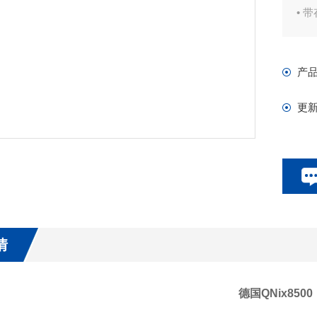
• 
• 
产
更
情
德国QNix8500