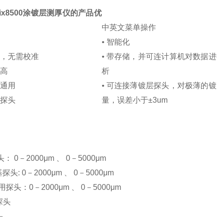
ix8500涂镀层测厚仪的产品优
中英文菜单操作
• 智能化
零，无需校准
• 带存储，并可连计算机对数据
度高
析
体通用
• 可连接薄镀层探头，对极薄的
种探头
量，误差小于±3um
：
： 0－2000μm 、 0－5000μm
探头: 0－2000μm 、 0－5000μm
两用探头：0－2000μm 、 0－5000μm
探头
头