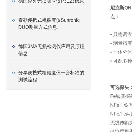
德国淬火无损测厚仪P3123信息
尼克斯QN
点：
泰勒便携式粗糙度仪Surtronic
DUO测量方式信息
• 只需调
• 测量精
德国3MA无损检测仪应用及原理
• 一体分
信息
• 可配多
分享便携式粗糙度仪一套标准的
测试流程
可选探头
Fe铁基探头
NFe非铁基
NFe/Fe
无线传输
薄镀层探