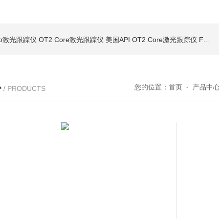
Pro激光跟踪仪
OT2 Core激光跟踪仪
美国API OT2 Core激光跟踪仪
Feritscope DMP30德国菲希尔铁素体测量仪DMP30新款
心
您的位置：
首页
-
产品中
/ PRODUCTS