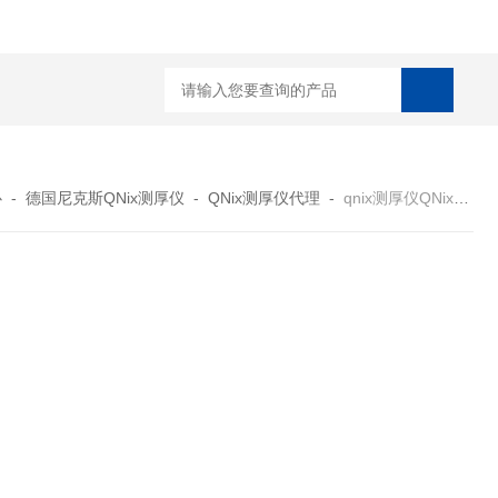
菲希尔新款涂层测厚仪
心
-
德国尼克斯QNix测厚仪
-
QNix测厚仪代理
-
qnix测厚仪QNix4500德国制造