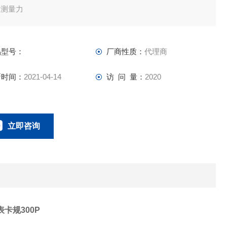
的测量力
品型号：
厂商性质：
代理商
新时间：
2021-04-14
访 问 量：
2020
立即咨询
021-58951071
联系电话：
表卡规300P