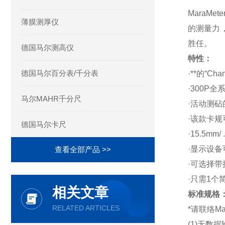
Mara
薄膜测厚仪
的测量力
胜任。
德国马尔测高仪
特性：
德国马尔百分表/千分表
·**的“C
·300P
马尔MAHR千分尺
·活动测砧的
·该款卡
德国马尔卡尺
·15.5
·显示设
查看全部产品 >>
·可选择带
·只需1个
相关文章
标准规格
RELATED ARTICLES
*请联络Mahr
(1)无数据