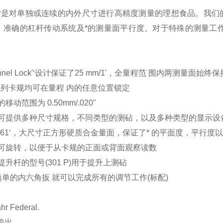
Meter是对单独或连续的内外尺寸进行高精度测量的理想食品。
，准确的杠杆传动系统及*的测量面平行度。对于特殊的测量工作:
hannel Lock'‘设计保证了25 mm/1'，全量程范 围内两测量面始终
全系列卡规均可在量程 内的任意位置锁定
移动范围为 0.50mm/.020"
规可提供多种尺寸规格，不同类型的测砧，以及多种类型的显示设
mm/ .61‘，大尺寸正方形硬质合金量面，保证了* 的平面度，
备可旋转，以便于从卡规的正面或背面观察读数
提升杆的型号(301 P)用于提升上测砧
简单的内六角扳 就可以完成所有的调节工作(标配)
：
 Federal.
输出