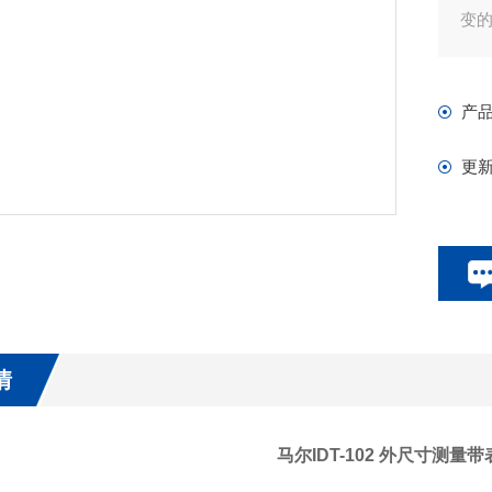
变
产
更
情
马尔IDT-102 外尺寸测量带