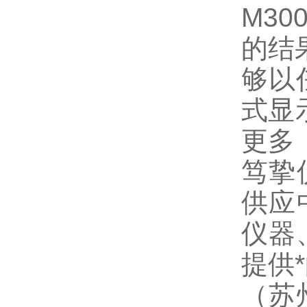
M30
的结果
够以
式显
更多
笃挚
供应
仪器
提供
（苏