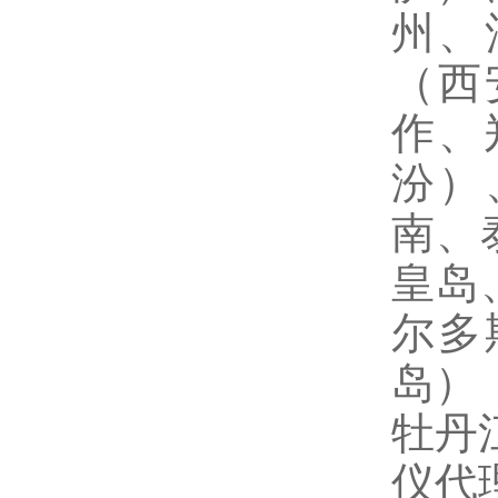
州、
（西
作、
汾）
南、
皇岛
尔多
岛）
牡丹
仪代