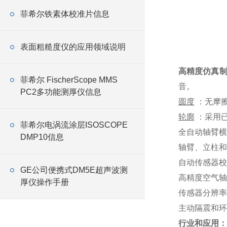
菲希尔铁素体校准片信息
表面粗糙度仪的应用领域说明
高精度仿真
菲希尔 FischerScope MMS
音。
PC2多功能测厚仪信息
圆度
：无摩擦
轮廓
：采用已
菲希尔电涡流涂层ISOSCOPE
全自动轴臂横
DMP10信息
轴臂、立柱和
自动传感器校
GE公司便携式DM5E超声波测
高精度空气轴承主
厚仪操作手册
传感器分辨率0.
主动隔震和环
行业和应用：