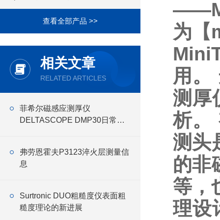
——
查看全部产品 >>
为【
Mi
相关文章
用。 
RELATED ARTICLES
测厚
菲希尔磁感应测厚仪
析。
DELTASCOPE DMP30日常维
护与保养建议
测头
弗劳恩霍夫P3123淬火层测量信
的非
息
等，
Surtronic DUO粗糙度仪表面粗
理设
糙度理论的新进展