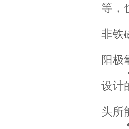
等，
• 
非铁
...
阳极
• 
设计
...
头所
• 