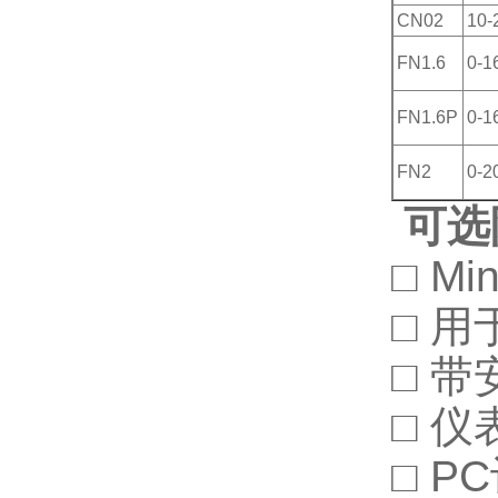
CN02
10-
FN1.6
0-1
FN1.6P
0-1
FN2
0-2
可选
□ M
□ 
□ 
□ 
□ P