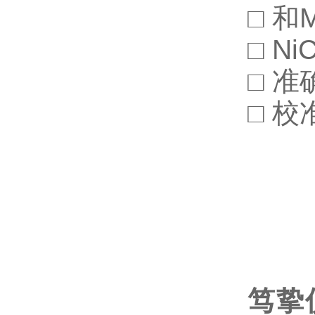
□ 和
□ N
□ 
□ 
笃挚