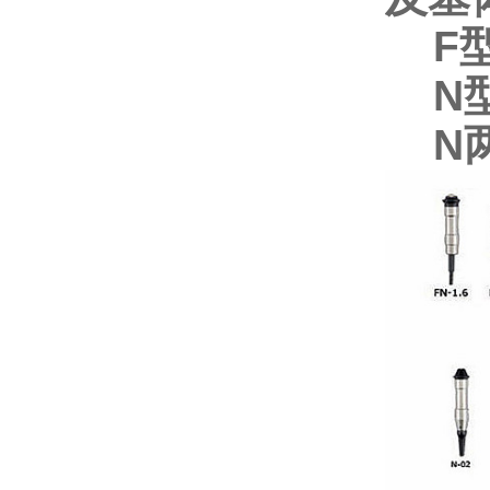
F型
N型
N两