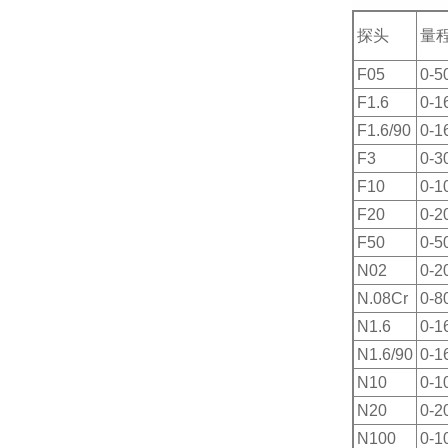
探头
量
F05
0-5
F1.6
0-1
F1.6/90
0-1
F3
0-3
F10
0-
F20
0-
F50
0-
N02
0-2
N.08Cr
0-8
N1.6
0-1
N1.6/90
0-1
N10
0-
N20
0-
N100
0-