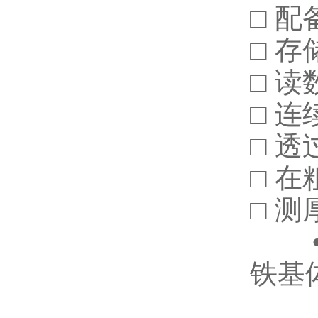
□ 配
□ 存
□ 读数
□ 
□ 透
□ 
□ 
• 
铁基
...