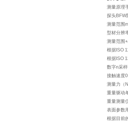
测量原理
探头BFW
测量范围mm
型材分辨率测
测量范围+/-
根据ISO 
根据ISO 
数字n采样长度
接触速度0.2m
测量力（N）
重量驱动单
重量测量仪
表面参数用
根据目前的IS