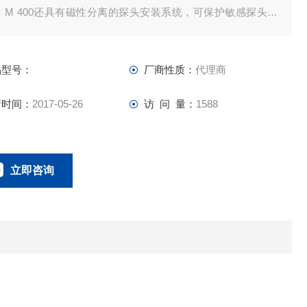
 M 400还具有磁性分离的探头安装系统，可保护敏感探头免
外损坏，并有助于快速探测更换。 MarSurf M 400测量所有常
的参数，并通过集成热敏打印机在测量系统和评估单元之间实
品型号：
厂商性质：
代理商
蓝牙连接。
新时间：
2017-05-26
访 问 量：
1588
立即咨询
021-58951071
联系电话：