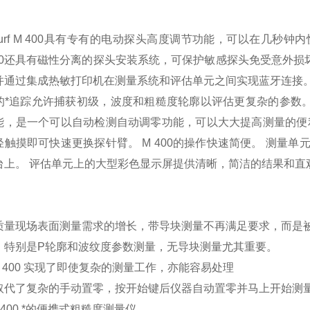
Surf M 400具有专有的电动探头高度调节功能，可以在几
400还具有磁性分离的探头安装系统，可保护敏感探头免受意外损坏，并
并通过集成热敏打印机在测量系统和评估单元之间实现蓝牙连接
*追踪允许捕获初级，波度和粗糙度轮廓以评估更复杂的参数。 新的
能，是一个可以自动检测自动调零功能，可以大大提高测量的便
轻触摸即可快速更换探针臂。 M 400的操作快速简便。 测量
台上。 评估单元上的大型彩色显示屏提供清晰，简洁的结果和直
质量现场表面测量需求的增长，带导块测量不再满足要求，而是
，特别是P轮廓和波纹度参数测量，无导块测量尤其重要。
rf M 400 实现了即使复杂的测量工作，亦能容易处理
取代了复杂的手动置零，按开始键后仪器自动置零并马上开始测
f m 400.*的便携式粗糙度测量仪