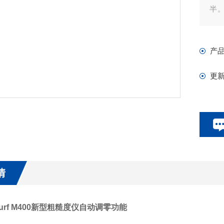
半。
受意
见
产
现
更
情
Surf M400新型粗糙度仪自动调零功能