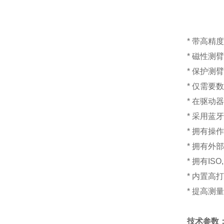
* 带高精
* 磁性测
* 保护测
* 仅需要
* 在驱动
* 采用蓝
* 拥有
* 拥有外
* 拥有IS
* 内置
* 提高测
技术参数