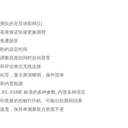
度测头的无导块取样(1)
臂基座保证快速更换测臂
臂免遭损坏
数秒的设定时间
器调整高度的同时自动置零
牙和评估单元无线连接
操作向导，显示屏清晰明，操作简单
部和内置电源
O, JIS, ASME 标准的多种参数, 内置多种语言
高打印质量的热敏打印机，可输出轮廓和结果
量速度，保持单测量取点密度不变
：