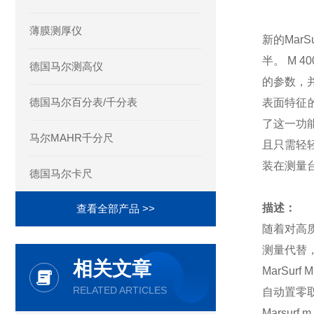
薄膜测厚仪
新的Mar
半。 M 
德国马尔测高仪
的参数，
德国马尔百分表/千分表
表面特征的
了这一功
马尔MAHR千分尺
且只需轻
装在测量
德国马尔卡尺
描述：
查看全部产品 >>
随着对高
测量代替
相关文章
MarSu
RELATED ARTICLES
自动置零
Marsur