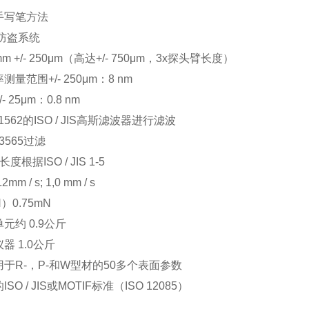
手写笔方法
防盗系统
 +/- 250μm（高达+/- 750μm，3x探头臂长度）
量范围+/- 250μm：8 nm
 25μm：0.8 nm
11562的ISO / JIS高斯滤波器进行滤波
13565过滤
根据ISO / JIS 1-5
m / s; 1,0 mm / s
0.75mN
元约 0.9公斤
器 1.0公斤
于R-，P-和W型材的50多个表面参数
O / JIS或MOTIF标准（ISO 12085）