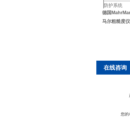
防护系统
德国MahrMa
可充电电池
马尔粗糙度仪
宽范围电源
尺寸 (mm)
在线咨询
您的