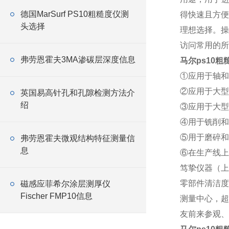
德国MarSurf PS10粗糙度仪测
得快速且方便
头选择
理想选择。操
访问常用的所
弗劳恩霍夫3MA渗碳层深度信息
马尔ps10
①应用于轴和
②应用于大型
英国易高针孔和孔隙检测方法介
绍
③应用于大型
④用于铣削和
⑤用于磨碎和
弗劳恩霍夫微观结构特征测量信
息
⑥在生产线上
笃挚仪器（上
零部件清洁度
磁感应菲希尔涂层测厚仪
Fischer FMP10信息
测量中心，超
友前来参观、