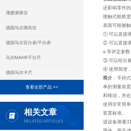
还影响零件的
薄膜测厚仪
接触式粗糙度
表面可能被触
德国马尔测高仪
① 可以直接
德国马尔百分表/千分表
② 可以直接
a
等评定参数
马尔MAHR千分尺
③ 可以给出
④ 使用简便
德国马尔卡尺
简介
：
手持式
单的测量装置！
查看全部产品 >>
和移动，并在车
使用非常简单
相关文章
装置标准。
RELATED ARTICLES
该设备测量3
用途，用于进