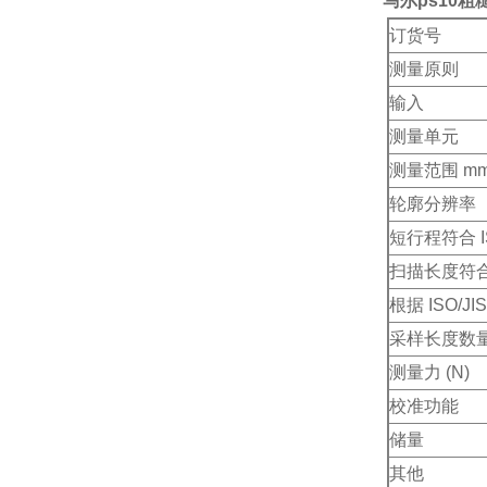
马尔ps10
订货号
测量原则
输入
测量单元
测量范围 m
轮廓分辨率
短行程符合 IS
扫描长度符合 IS
根据 ISO/J
采样长度数量符
测量力 (N)
校准功能
储量
其他