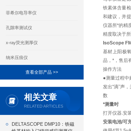
铁素体含量检
菲希尔电导率仪
和建议，并提
仪器所*的精
孔隙率测试仪
精度取决于所
x-ray荧光测厚仪
IsoScope F
基材上阳极氧
纳米压痕仪
品，*，售后
操作方法
查看全部产品 >>
●测量过程中
发出“滴"声
相关文章
数
*测量时
RELATED ARTICLES
打开仪器.安
安装电池/可
DELTASCOPE DMP10：铁磁
使用4节1.