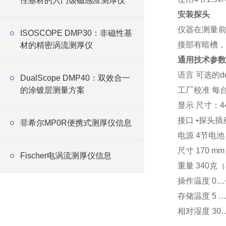
性基材的入门级磁感应测厚仪
安装探头
仪器在测量前
ISOSCOPE DMP30：非磁性基
接部有暗槽，
材的精密涡流测厚仪
通用技术参数
语言 可选的de，
​DualScope DMP40：双效合一
的涂镀层测量方案
工厂校准 每
显示 尺寸：4
接口 •探头插
菲希尔MP0R便携式测厚仪信息
电源 4节电池，
尺寸 170 mm x 9
Fischer电涡流测厚仪信息
重量 340
操作温度 0…+
存储温度 5 … +6
相对湿度 30