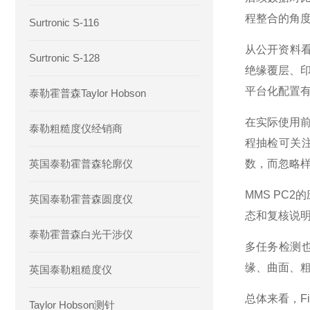
程整合的角
Surtronic S-116
从公开资料看
Surtronic S-128
绝缘覆层、
平台化配置
泰勒霍普森Taylor Hobson
在实际使用
泰勒粗糙度仪经销商
程抽检可关
英国泰勒霍普森轮廓仪
数，而忽略
MMS PC
英国泰勒霍普森圆度仪
态和复核说
泰勒霍普森白光干涉仪
多任务检测
缘、曲面、
英国泰勒粗糙度仪
总体来看，F
Taylor Hobson测针